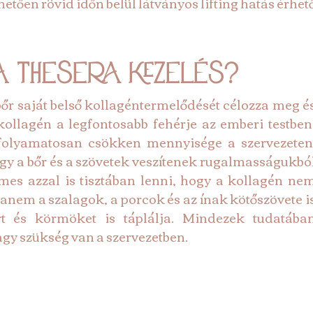
tően rövid időn belül látványos lifting hatás érhető
a Thesera kezelés?
bőr saját belső kollagéntermelődését célozza meg és
ollagén a legfontosabb fehérje az emberi testben,
folyamatosan csökken mennyisége a szervezeten.
 a bőr és a szövetek veszítenek rugalmasságukból
es azzal is tisztában lenni, hogy a kollagén nem
anem a szalagok, a porcok és az ínak kötőszövete is
t és körmöket is táplálja. Mindezek tudatában
gy szükség van a szervezetben.