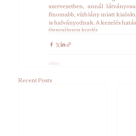
szervezetben, annál látványos
finomabb, vízhiány miatt kialak
is halványodnak. A kezelés hatásá
thesera
thesera kezelés
Recent Posts