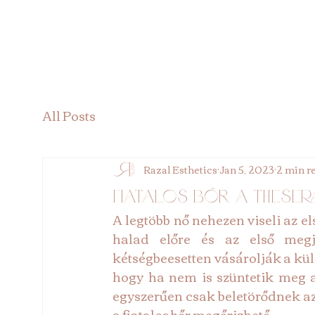
All Posts
Razal Esthetics
Jan 5, 2023
2 min r
Fiatalos bőr a Theser
A legtöbb nő nehezen viseli az el
halad előre és az első megj
kétségbeesetten vásárolják a kü
hogy ha nem is szüntetik meg a
egyszerűen csak beletörődnek az
a fiatalos bőr megőrizhető.