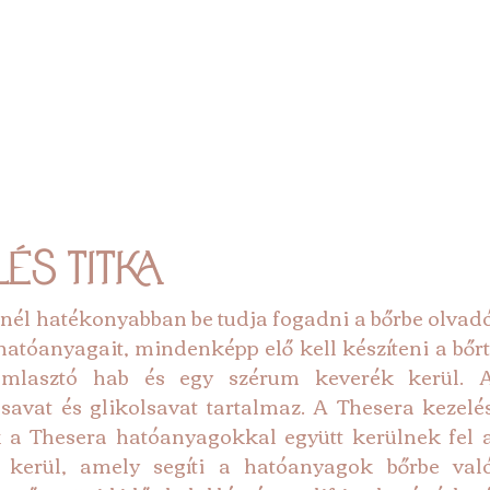
és titka
él hatékonyabban be tudja fogadni a bőrbe olvadó
atóanyagait, mindenképp elő kell készíteni a bőrt.
mlasztó hab és egy szérum keverék kerül. A
jsavat és glikolsavat tartalmaz. A Thesera kezelés
 a Thesera hatóanyagokkal együtt kerülnek fel a
kerül, amely segíti a hatóanyagok bőrbe való