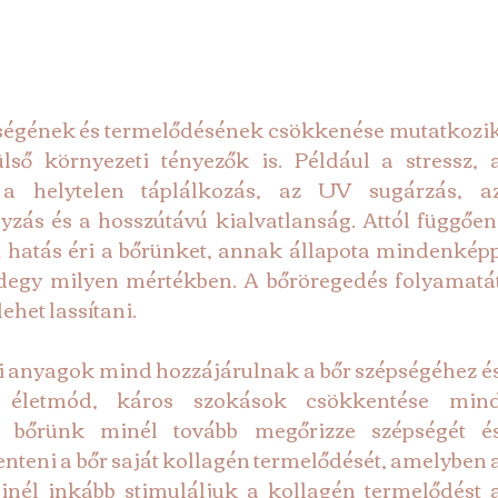
égének és termelődésének csökkenése mutatkozik
 környezeti tényezők is. Például a stressz, a
a helytelen táplálkozás, az UV sugárzás, az
zás és a hosszútávú kialvatlanság. Attól függően,
hatás éri a bőrünket, annak állapota mindenképp
egy milyen mértékben. A bőröregedés folyamatát
ehet lassítani.
i anyagok mind hozzájárulnak a bőr szépségéhez és
s életmód, káros szokások csökkentése mind
 bőrünk minél tovább megőrizze szépségét és
Minél inkább stimuláljuk a kollagén termelődést a