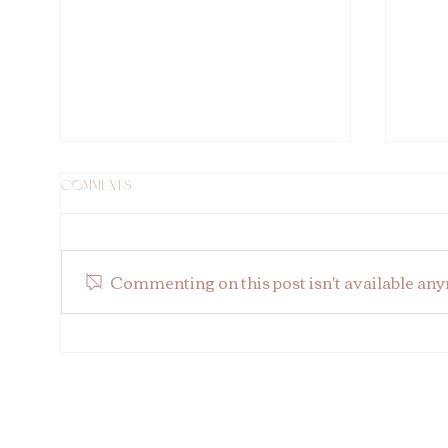
Comments
Commenting on this post isn't available any
Melyik THESERA kezelés illik
THES
hozzád a leginkább?
fiat
fájd