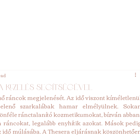
ead
a kezelés segítségével
ső ráncok megjelenését. Az idő viszont kíméletlenül
elenő szarkalábak hamar elmélyülnek. Sokan
lönféle ránctalanító kozmetikumokat, bízván abban,
 ráncokat, legalább enyhítik azokat. Mások pedig
 idő múlásába. A Thesera eljárásnak köszönhetően