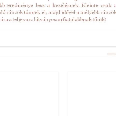
abb eredménye lesz a kezelésnek. Eleinte csak a
uló ráncok tűnnek el, majd idővel a mélyebb ráncok
ra a teljes arc látványosan fiatalabbnak tűnik!