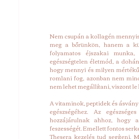
Nem csupán a kollagén mennyis
meg a bőrünkön, hanem a külső
folyamatos éjszakai munka, 
egészségtelen életmód, a dohány
hogy mennyi és milyen mértékű 
romlani fog, azonban nem mind
nem lehet megállítani, viszont le l
A vitaminok, peptidek és ásvány
egészségéhez. Az egészsége
hozzájárulnak ahhoz, hogy a
Thesera
kezelés tud segíteni. 