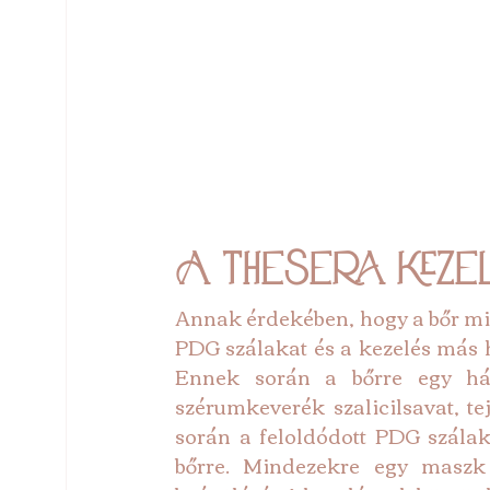
A Thesera kezel
Annak érdekében, hogy a bőr min
PDG szálakat és a kezelés más h
Ennek során a bőrre egy há
szérumkeverék szalicilsavat, te
során a feloldódott PDG szálak
bőrre. Mindezekre egy maszk 