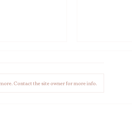
more. Contact the site owner for more info.
ERA kezelés - őrizd meg
Harcolj THESERA te
alságod
segítségével az ör
alommentesen
ellen!