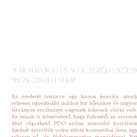
A Thesera kezelés által bőröd valóban
minőségi kezelést kap
Ez eredetét tekintve egy koreai kezelés, amely
teljesen egyedülálló módon hat bőrünkre és nagyon
látványos eredményt vagyunk képesek elérni vele.
Ez annak is köszönhető, hogy fejlesztői az orvosok
által végezhető PDO szálas stimuláló kezelések
hatását szerették volna elérni kozmetikai úton, egy
teljesen tű- és fájdalommentes megoldással. Ezt