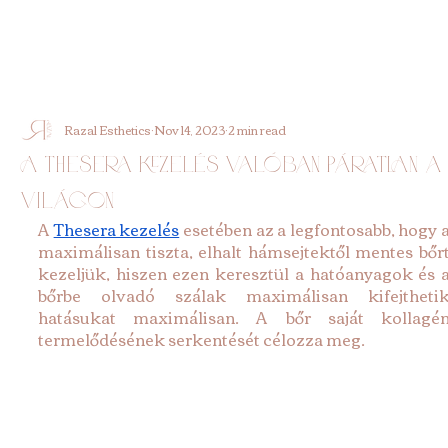
Razal Esthetics
Nov 14, 2023
2 min read
A Thesera kezelés valóban páratlan a
világon
A 
Thesera kezelés
 esetében az a legfontosabb, hogy a
maximálisan tiszta, elhalt hámsejtektől mentes bőrt
kezeljük, hiszen ezen keresztül a hatóanyagok és a
bőrbe olvadó szálak maximálisan kifejthetik
hatásukat maximálisan. A bőr saját kollagén
termelődésének serkentését célozza meg.