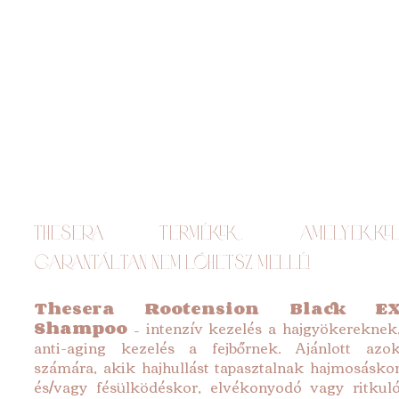
​Thesera termékek, amelyekkel
garantáltan nem lőhetsz mellé!
Thesera Rootension Black EX
Shampoo
 – intenzív kezelés a hajgyökereknek,
anti-aging kezelés a fejbőrnek. Ajánlott azok
számára, akik hajhullást tapasztalnak hajmosáskor
és/vagy fésülködéskor, elvékonyodó vagy ritkuló