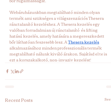
bőr rugalmasságát.
Webáruházunkban megtalálható minden olyan 
termék ami szükséges a világszenzációs Thesera 
ránctalanító kezeléshez. A Thesera kezelés egy 
valóban forradalmian új ránctalanító  és lifting 
hatású kezelés, amely hatására a megereszkedett 
bőr láthatóan feszesebb lesz. A 
Thesera kezelés
alkalmazásához minden professzionális termék 
megtalálható nálunk kiváló árakon. Sajátísd el te is 
ezt a korszakalkotó, non-invaziv kezelést!
Recent Posts
See 