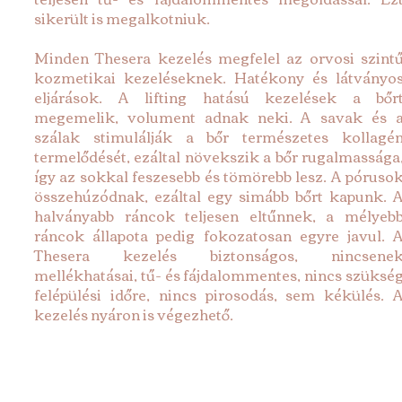
sikerült is megalkotniuk.
Minden Thesera kezelés megfelel az orvosi szintű
kozmetikai kezeléseknek. Hatékony és látványos
eljárások. A lifting hatású kezelések a bőrt
megemelik, volument adnak neki. A savak és a
szálak stimulálják a bőr természetes kollagén
termelődését, ezáltal növekszik a bőr rugalmassága,
így az sokkal feszesebb és tömörebb lesz. A pórusok
összehúzódnak, ezáltal egy simább bőrt kapunk. A
halványabb ráncok teljesen eltűnnek, a mélyebb
ráncok állapota pedig fokozatosan egyre javul. A
Thesera kezelés biztonságos, nincsenek
mellékhatásai, tű- és fájdalommentes, nincs szükség
felépülési időre, nincs pirosodás, sem kékülés. A
kezelés nyáron is végezhető.