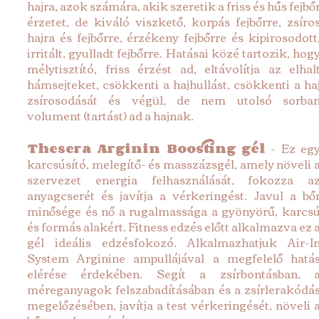
hajra, azok számára, akik szeretik a friss és hűs fejbőr
érzetet, de kiváló viszkető, korpás fejbőrre, zsíros
hajra és fejbőrre, érzékeny fejbőrre és kipirosodott,
irritált, gyulladt fejbőrre. Hatásai közé tartozik, hogy
mélytisztító, friss érzést ad, eltávolítja az elhalt
hámsejteket, csökkenti a hajhullást, csökkenti a haj
zsírosodását és végül, de nem utolsó sorban
volument (tartást) ad a hajnak.
Thesera Arginin Boosting gél
 - Ez egy
karcsúsító, melegítő- és masszázsgél, amely növeli a
szervezet energia felhasználását, fokozza az
anyagcserét és javítja a vérkeringést. Javul a bőr
minősége és nő a rugalmassága a gyönyörű, karcsú
és formás alakért. Fitness edzés előtt alkalmazva ez a
gél ideális edzésfokozó. Alkalmazhatjuk Air-In
System Arginine ampullájával a megfelelő hatás
elérése érdekében. Segít a zsírbontásban, a
méreganyagok felszabadításában és a zsírlerakódás
megelőzésében, javítja a test vérkeringését, növeli a