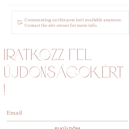
Commenting on this post isn't available anymore.
Contact the site owner for more info.
THESERA kezelés - őrizd meg fiatalságod
fájdalommentesen
Iratkozz fel
újdonságokért
!
ELKÜLDÖM